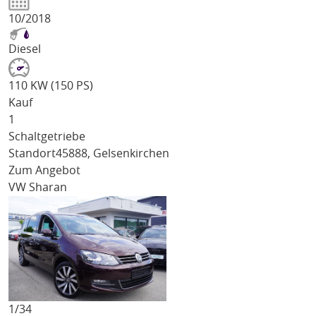
10/2018
Diesel
110 KW (150 PS)
Kauf
1
Schaltgetriebe
Standort
45888, Gelsenkirchen
Zum Angebot
VW Sharan
1/
34