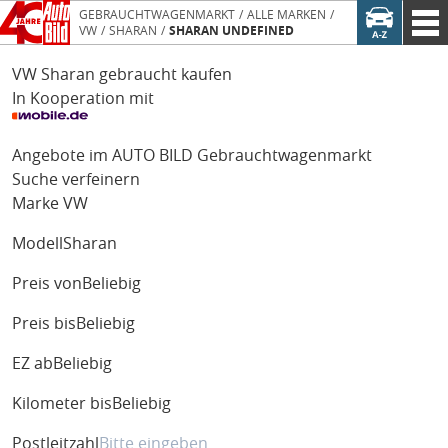
GEBRAUCHTWAGENMARKT
ALLE MARKEN
VW
SHARAN
SHARAN UNDEFINED
VW Sharan gebraucht kaufen
In Kooperation mit
Angebote im AUTO BILD Gebrauchtwagenmarkt
Suche verfeinern
Marke
VW
Modell
Sharan
Preis von
Beliebig
Preis bis
Beliebig
EZ ab
Beliebig
Kilometer bis
Beliebig
Postleitzahl