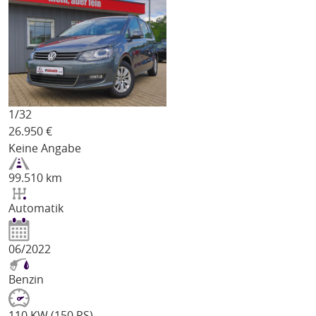
1/
32
26.950
€
Keine Angabe
99.510 km
Automatik
06/2022
Benzin
110 KW (150 PS)