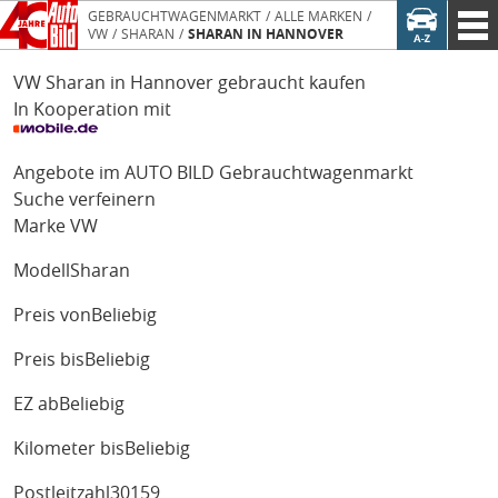
GEBRAUCHTWAGENMARKT
ALLE MARKEN
VW
SHARAN
SHARAN IN HANNOVER
VW Sharan in Hannover gebraucht kaufen
In Kooperation mit
Angebote im AUTO BILD Gebrauchtwagenmarkt
Suche verfeinern
Marke
VW
Modell
Sharan
Preis von
Beliebig
Preis bis
Beliebig
EZ ab
Beliebig
Kilometer bis
Beliebig
Postleitzahl