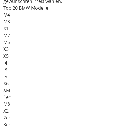
gewünschten Preis wählen.
Top 20 BMW Modelle
M4
M3
X1
M2
M5
X3
X5
i4
i8
i5
X6
XM
1er
M8
X2
2er
3er