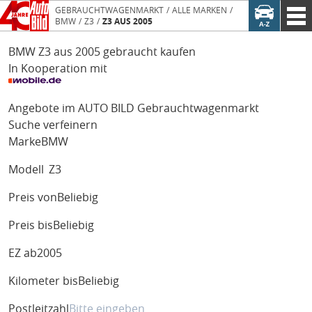
GEBRAUCHTWAGENMARKT
ALLE MARKEN
BMW
Z3
Z3 AUS 2005
BMW Z3 aus 2005 gebraucht kaufen
In Kooperation mit
Angebote im AUTO BILD Gebrauchtwagenmarkt
Suche verfeinern
Marke
BMW
Modell
Z3
Preis von
Beliebig
Preis bis
Beliebig
EZ ab
2005
Kilometer bis
Beliebig
Postleitzahl