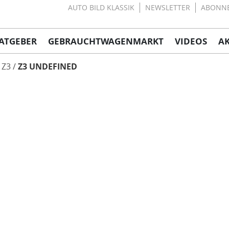
AUTO BILD KLASSIK
NEWSLETTER
ABONN
ATGEBER
GEBRAUCHTWAGENMARKT
VIDEOS
A
Z3
Z3 UNDEFINED