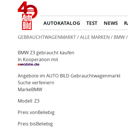
AUTOKATALOG
TEST
NEWS
R
GEBRAUCHTWAGENMARKT
ALLE MARKEN
BMW
BMW Z3 gebraucht kaufen
In Kooperation mit
Angebote im AUTO BILD Gebrauchtwagenmarkt
Suche verfeinern
Marke
BMW
Modell
Z3
Preis von
Beliebig
Preis bis
Beliebig