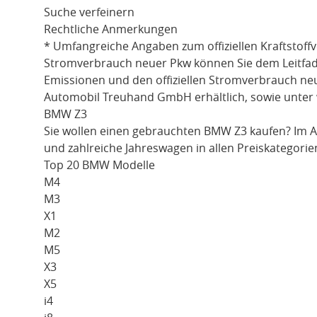
Suche verfeinern
Rechtliche Anmerkungen
* Umfangreiche Angaben zum offiziellen Kraftstoff
Stromverbrauch neuer Pkw können Sie dem Leitfaden 
Emissionen und den offiziellen Stromverbrauch ne
Automobil Treuhand GmbH erhältlich, sowie unter
BMW Z3
Sie wollen einen gebrauchten
BMW Z3
kaufen? Im 
und zahlreiche Jahreswagen in allen Preiskategorie
Top 20 BMW Modelle
M4
M3
X1
M2
M5
X3
X5
i4