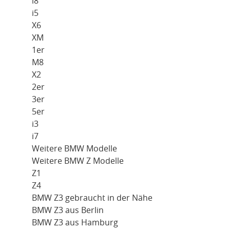
i8
i5
X6
XM
1er
M8
X2
2er
3er
5er
i3
i7
Weitere BMW Modelle
Weitere BMW Z Modelle
Z1
Z4
BMW Z3 gebraucht in der Nähe
BMW Z3 aus Berlin
BMW Z3 aus Hamburg