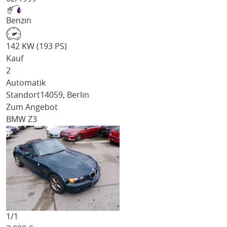
Benzin
142 KW (193 PS)
Kauf
2
Automatik
Standort
14059, Berlin
Zum Angebot
BMW Z3
1/
1