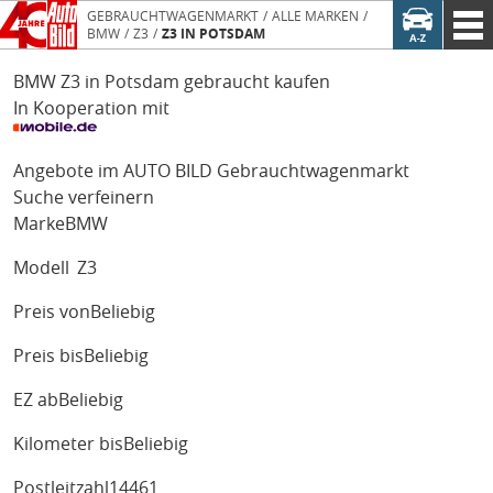
GEBRAUCHTWAGENMARKT
ALLE MARKEN
BMW
Z3
Z3 IN POTSDAM
BMW Z3 in Potsdam gebraucht kaufen
In Kooperation mit
Angebote im AUTO BILD Gebrauchtwagenmarkt
Suche verfeinern
Marke
BMW
Modell
Z3
Preis von
Beliebig
Preis bis
Beliebig
EZ ab
Beliebig
Kilometer bis
Beliebig
Postleitzahl