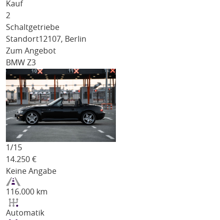
Kauf
2
Schaltgetriebe
Standort
12107, Berlin
Zum Angebot
BMW Z3
1/
15
14.250
€
Keine Angabe
116.000 km
Automatik