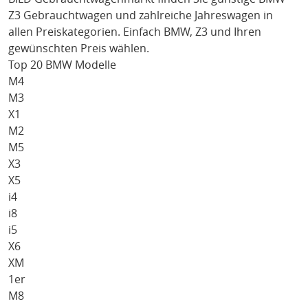
Z3
Gebrauchtwagen und zahlreiche Jahreswagen in
allen Preiskategorien. Einfach
BMW
, Z3
und Ihren
gewünschten Preis wählen.
Top 20 BMW Modelle
M4
M3
X1
M2
M5
X3
X5
i4
i8
i5
X6
XM
1er
M8