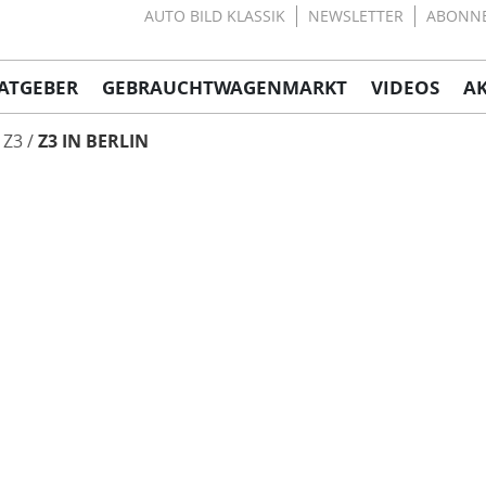
AUTO BILD KLASSIK
NEWSLETTER
ABONN
ATGEBER
GEBRAUCHTWAGENMARKT
VIDEOS
A
Z3
Z3 IN BERLIN