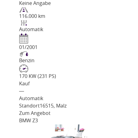
Keine Angabe
116.000 km
Automatik
01/2001
Benzin
170 KW (231 PS)
Kauf
―
Automatik
Standort
16515, Malz
Zum Angebot
BMW Z3