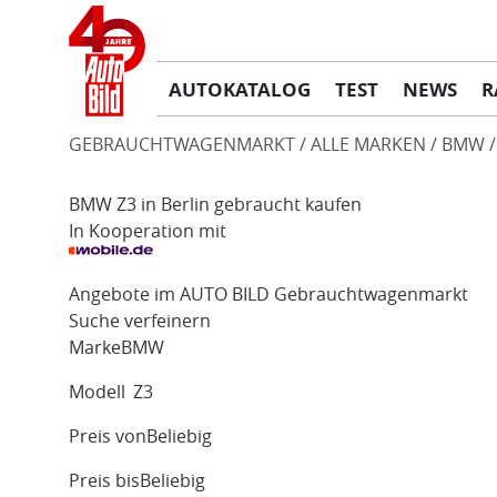
AUTOKATALOG
TEST
NEWS
R
GEBRAUCHTWAGENMARKT
ALLE MARKEN
BMW
BMW Z3 in Berlin gebraucht kaufen
In Kooperation mit
Angebote im AUTO BILD Gebrauchtwagenmarkt
Suche verfeinern
Marke
BMW
Modell
Z3
Preis von
Beliebig
Preis bis
Beliebig