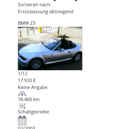
Sortieren nach:
Erstzulassung absteigend
BMW Z3
1/
12
17.933
€
Keine Angabe
18.400 km
Schaltgetriebe
02/2003