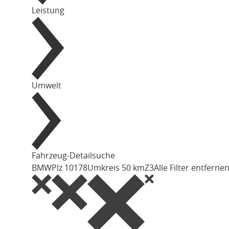
Leistung
Umwelt
Fahrzeug-Detailsuche
BMW
Plz 10178
Umkreis 50 km
Z3
Alle Filter entferne