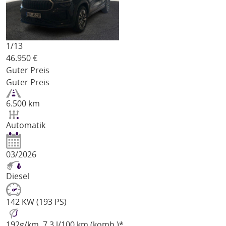
1/
13
46.950
€
Guter Preis
Guter Preis
6.500 km
Automatik
03/2026
Diesel
142 KW (193 PS)
192
g/km
, 7,3 l/100 km (komb.)*