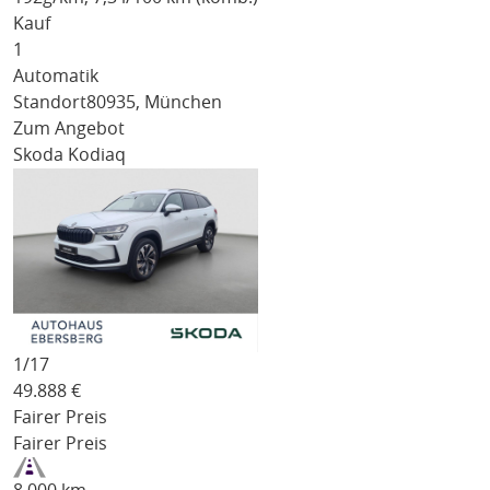
Kauf
1
Automatik
Standort
80935, München
Zum Angebot
Skoda Kodiaq
1/
17
49.888
€
Fairer Preis
Fairer Preis