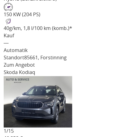
150 KW (204 PS)
40
g/km
, 1,8 l/100 km (komb.)*
Kauf
―
Automatik
Standort
85661, Forstinning
Zum Angebot
Skoda Kodiaq
1/
15