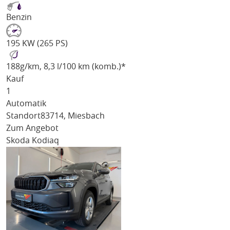
Benzin
195 KW (265 PS)
188
g/km
, 8,3 l/100 km (komb.)*
Kauf
1
Automatik
Standort
83714, Miesbach
Zum Angebot
Skoda Kodiaq