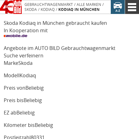
GEBRAUCHTWAGENMARKT
ALLE MARKEN
SKODA
KODIAQ
KODIAQ IN MÜNCHEN
Skoda Kodiaq in München gebraucht kaufen
In Kooperation mit
Angebote im AUTO BILD Gebrauchtwagenmarkt
Suche verfeinern
Marke
Skoda
Modell
Kodiaq
Preis von
Beliebig
Preis bis
Beliebig
EZ ab
Beliebig
Kilometer bis
Beliebig
Postleitzahl