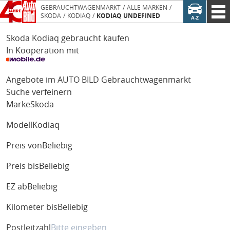
GEBRAUCHTWAGENMARKT
ALLE MARKEN
SKODA
KODIAQ
KODIAQ UNDEFINED
Skoda Kodiaq gebraucht kaufen
In Kooperation mit
Angebote im AUTO BILD Gebrauchtwagenmarkt
Suche verfeinern
Marke
Skoda
Modell
Kodiaq
Preis von
Beliebig
Preis bis
Beliebig
EZ ab
Beliebig
Kilometer bis
Beliebig
Postleitzahl