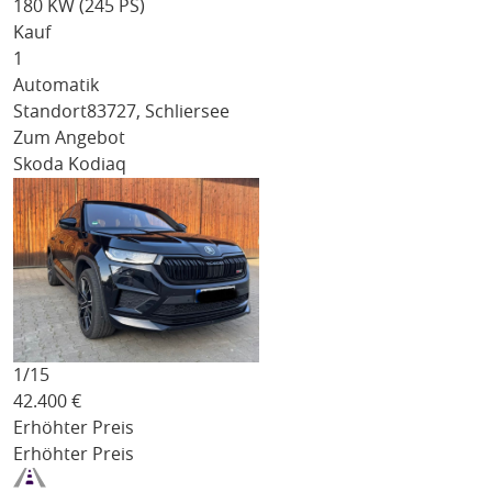
180 KW (245 PS)
Kauf
1
Automatik
Standort
83727, Schliersee
Zum Angebot
Skoda Kodiaq
1/
15
42.400
€
Erhöhter Preis
Erhöhter Preis