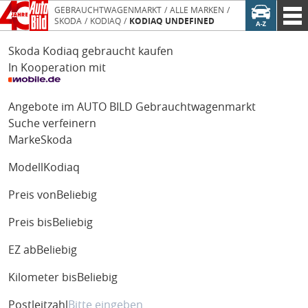
GEBRAUCHTWAGENMARKT
ALLE MARKEN
SKODA
KODIAQ
KODIAQ UNDEFINED
Skoda Kodiaq gebraucht kaufen
In Kooperation mit
Angebote im AUTO BILD Gebrauchtwagenmarkt
Suche verfeinern
Marke
Skoda
Modell
Kodiaq
Preis von
Beliebig
Preis bis
Beliebig
EZ ab
Beliebig
Kilometer bis
Beliebig
Postleitzahl