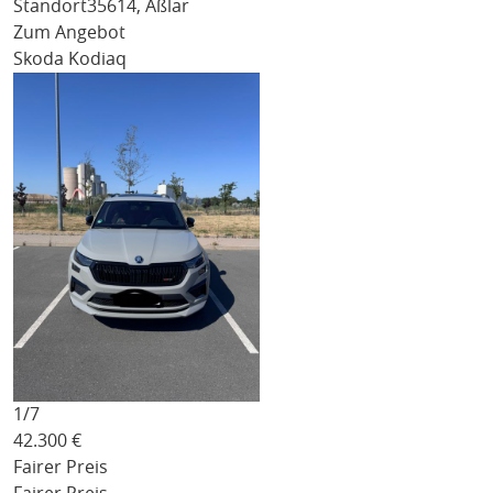
Standort
35614, Aßlar
Zum Angebot
Skoda Kodiaq
1/
7
42.300
€
Fairer Preis