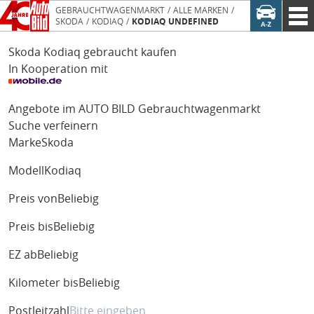
GEBRAUCHTWAGENMARKT
ALLE MARKEN
SKODA
KODIAQ
KODIAQ UNDEFINED
Skoda Kodiaq gebraucht kaufen
In Kooperation mit
Angebote im AUTO BILD Gebrauchtwagenmarkt
Suche verfeinern
Marke
Skoda
Modell
Kodiaq
Preis von
Beliebig
Preis bis
Beliebig
EZ ab
Beliebig
Kilometer bis
Beliebig
Postleitzahl