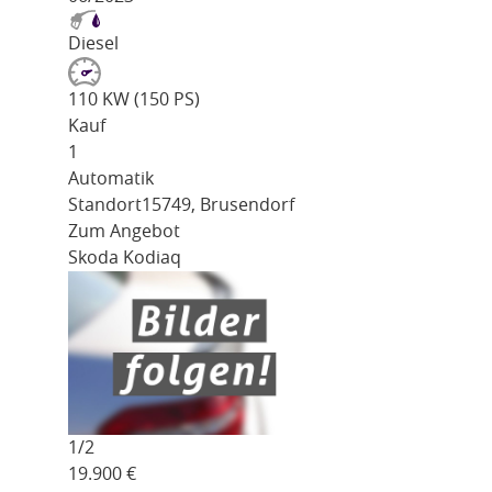
Diesel
110 KW (150 PS)
Kauf
1
Automatik
Standort
15749, Brusendorf
Zum Angebot
Skoda Kodiaq
1/
2
19.900
€