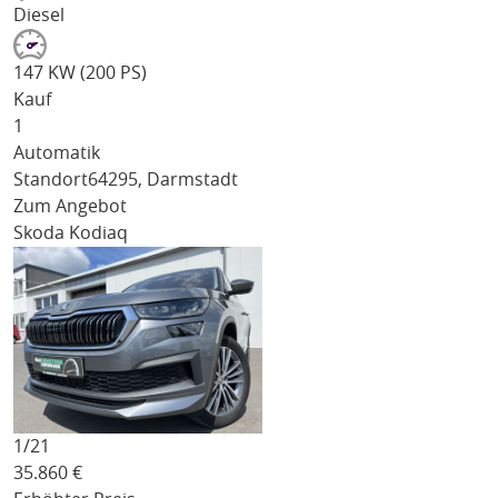
Diesel
147 KW (200 PS)
Kauf
1
Automatik
Standort
64295, Darmstadt
Zum Angebot
Skoda Kodiaq
1/
21
35.860
€