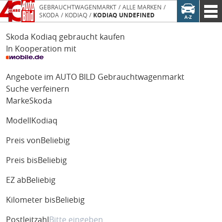
GEBRAUCHTWAGENMARKT
ALLE MARKEN
SKODA
KODIAQ
KODIAQ UNDEFINED
Skoda Kodiaq gebraucht kaufen
In Kooperation mit
Angebote im AUTO BILD Gebrauchtwagenmarkt
Suche verfeinern
Marke
Skoda
Modell
Kodiaq
Preis von
Beliebig
Preis bis
Beliebig
EZ ab
Beliebig
Kilometer bis
Beliebig
Postleitzahl