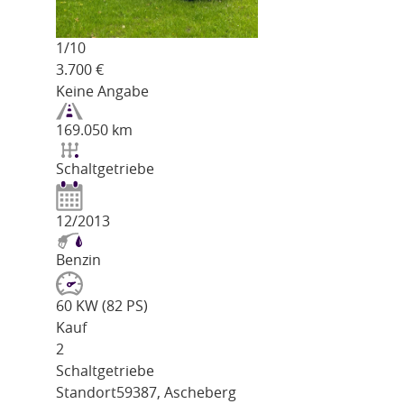
1/
10
3.700
€
Keine Angabe
169.050 km
Schaltgetriebe
12/2013
Benzin
60 KW (82 PS)
Kauf
2
Schaltgetriebe
Standort
59387, Ascheberg