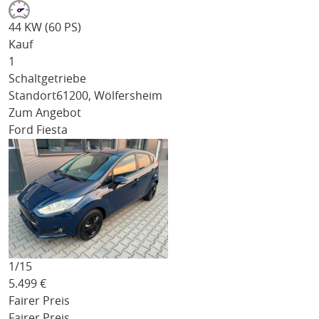
44 KW (60 PS)
Kauf
1
Schaltgetriebe
Standort
61200, Wölfersheim
Zum Angebot
Ford Fiesta
1/
15
5.499
€
Fairer Preis
Fairer Preis