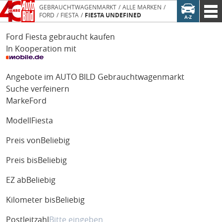
GEBRAUCHTWAGENMARKT
ALLE MARKEN
FORD
FIESTA
FIESTA UNDEFINED
Ford Fiesta gebraucht kaufen
In Kooperation mit
Angebote im AUTO BILD Gebrauchtwagenmarkt
Suche verfeinern
Marke
Ford
Modell
Fiesta
Preis von
Beliebig
Preis bis
Beliebig
EZ ab
Beliebig
Kilometer bis
Beliebig
Postleitzahl