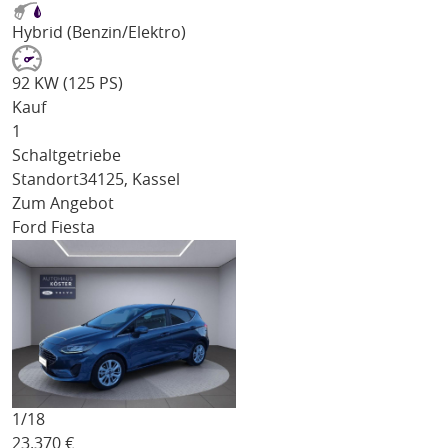
Hybrid (Benzin/Elektro)
92 KW (125 PS)
Kauf
1
Schaltgetriebe
Standort
34125, Kassel
Zum Angebot
Ford Fiesta
1/
18
23.370
€