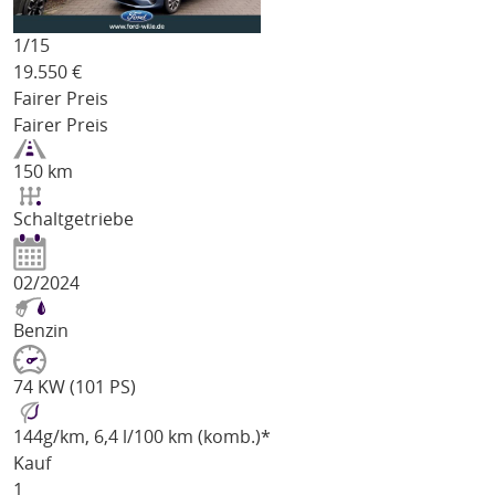
1/
15
19.550
€
Fairer Preis
Fairer Preis
150 km
Schaltgetriebe
02/2024
Benzin
74 KW (101 PS)
144
g/km
, 6,4 l/100 km (komb.)*
Kauf
1