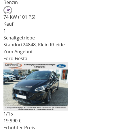
Benzin
74 KW (101 PS)
Kauf
1
Schaltgetriebe
Standort
24848, Klein Rheide
Zum Angebot
Ford Fiesta
1/
15
19.990
€
Erhöhter Preis