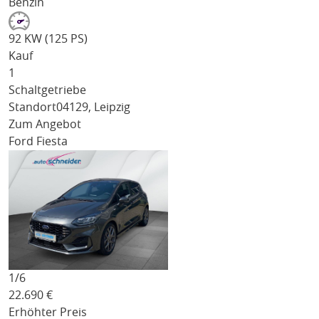
Benzin
92 KW (125 PS)
Kauf
1
Schaltgetriebe
Standort
04129, Leipzig
Zum Angebot
Ford Fiesta
1/
6
22.690
€
Erhöhter Preis