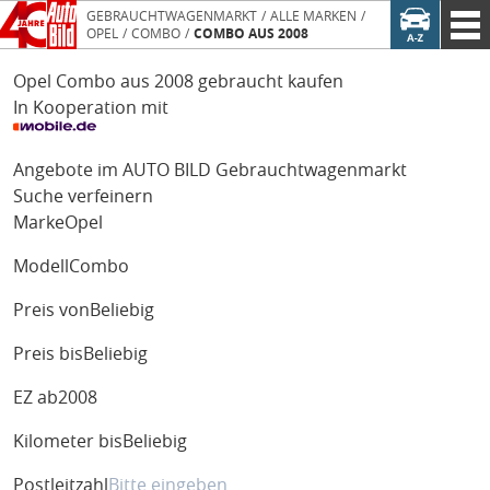
GEBRAUCHTWAGENMARKT
ALLE MARKEN
OPEL
COMBO
COMBO AUS 2008
Opel Combo aus 2008 gebraucht kaufen
In Kooperation mit
Angebote im AUTO BILD Gebrauchtwagenmarkt
Suche verfeinern
Marke
Opel
Modell
Combo
Preis von
Beliebig
Preis bis
Beliebig
EZ ab
2008
Kilometer bis
Beliebig
Postleitzahl