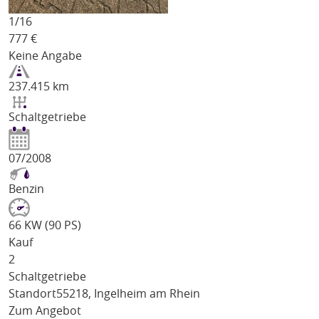
1/
16
777
€
Keine Angabe
237.415 km
Schaltgetriebe
07/2008
Benzin
66 KW (90 PS)
Kauf
2
Schaltgetriebe
Standort
55218, Ingelheim am Rhein
Zum Angebot