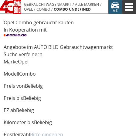
GEBRAUCHTWAGENMARKT
ALLE MARKEN
OPEL
COMBO
COMBO UNDEFINED
Opel Combo gebraucht kaufen
In Kooperation mit
Angebote im AUTO BILD Gebrauchtwagenmarkt
Suche verfeinern
Marke
Opel
Modell
Combo
Preis von
Beliebig
Preis bis
Beliebig
EZ ab
Beliebig
Kilometer bis
Beliebig
Postleitzahl