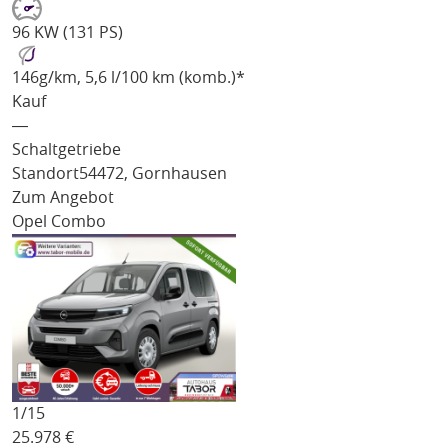
96 KW (131 PS)
146
g/km
, 5,6 l/100 km (komb.)*
Kauf
―
Schaltgetriebe
Standort
54472, Gornhausen
Zum Angebot
Opel Combo
1/
15
25.978
€