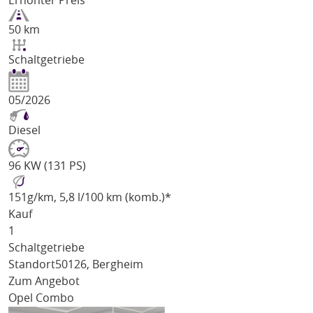
Erhöhter Preis
50 km
Schaltgetriebe
05/2026
Diesel
96 KW (131 PS)
151
g/km
, 5,8 l/100 km (komb.)*
Kauf
1
Schaltgetriebe
Standort
50126, Bergheim
Zum Angebot
Opel Combo