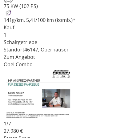
75 KW (102 PS)
141
g/km
, 5,4 l/100 km (komb.)*
Kauf
1
Schaltgetriebe
Standort
46147, Oberhausen
Zum Angebot
Opel Combo
1/
7
27.980
€