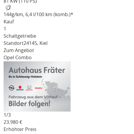
81 KW (110 PS)
144
g/km
, 6,4 l/100 km (komb.)*
Kauf
1
Schaltgetriebe
Standort
24145, Kiel
Zum Angebot
Opel Combo
1/
3
23.980
€
Erhöhter Preis