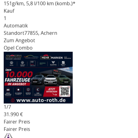
151
g/km
, 5,8 l/100 km (komb.)*
Kauf
1
Automatik
Standort
77855, Achern
Zum Angebot
Opel Combo
1/
7
31.990
€
Fairer Preis
Fairer Preis