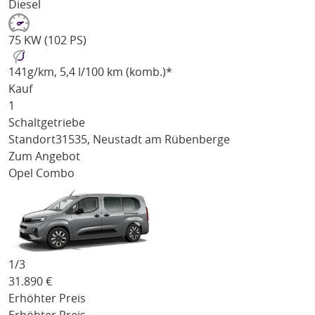
Diesel
75 KW (102 PS)
141
g/km
, 5,4 l/100 km (komb.)*
Kauf
1
Schaltgetriebe
Standort
31535, Neustadt am Rübenberge
Zum Angebot
Opel Combo
1/
3
31.890
€
Erhöhter Preis