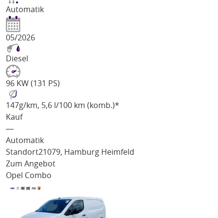
Automatik
05/2026
Diesel
96 KW (131 PS)
147
g/km
, 5,6 l/100 km (komb.)*
Kauf
―
Automatik
Standort
21079, Hamburg Heimfeld
Zum Angebot
Opel Combo