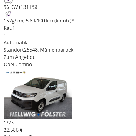
96 KW (131 PS)
152
g/km
, 5,8 l/100 km (komb.)*
Kauf
1
Automatik
Standort
25548, Mühlenbarbek
Zum Angebot
Opel Combo
1/
23
22.586
€