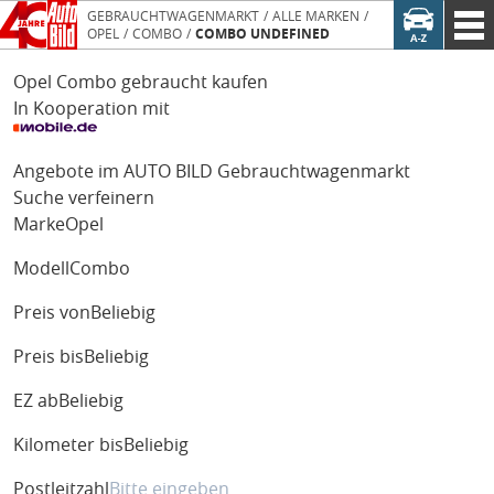
GEBRAUCHTWAGENMARKT
ALLE MARKEN
OPEL
COMBO
COMBO UNDEFINED
Opel Combo gebraucht kaufen
In Kooperation mit
Angebote im AUTO BILD Gebrauchtwagenmarkt
Suche verfeinern
Marke
Opel
Modell
Combo
Preis von
Beliebig
Preis bis
Beliebig
EZ ab
Beliebig
Kilometer bis
Beliebig
Postleitzahl