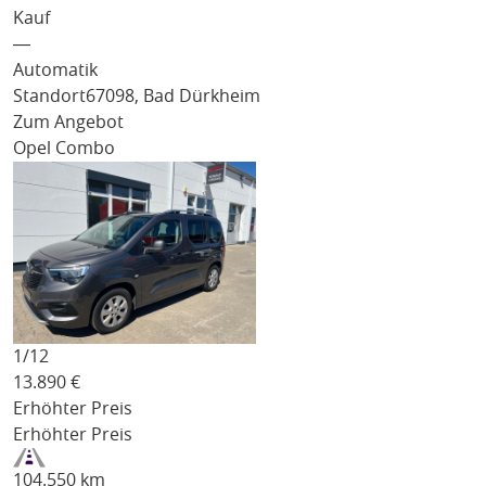
Kauf
―
Automatik
Standort
67098, Bad Dürkheim
Zum Angebot
Opel Combo
1/
12
13.890
€
Erhöhter Preis
Erhöhter Preis
104.550 km