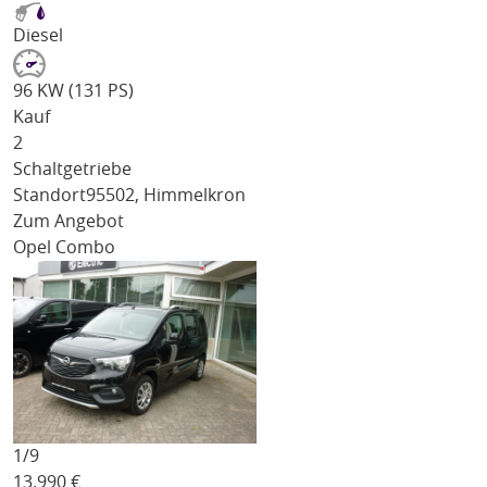
Diesel
96 KW (131 PS)
Kauf
2
Schaltgetriebe
Standort
95502, Himmelkron
Zum Angebot
Opel Combo
1/
9
13.990
€