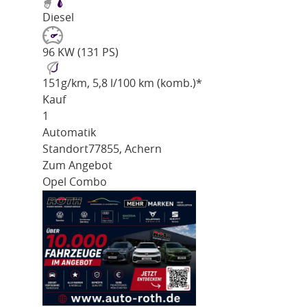
Diesel
96 KW (131 PS)
151
g/km
, 5,8 l/100 km (komb.)*
Kauf
1
Automatik
Standort
77855, Achern
Zum Angebot
Opel Combo