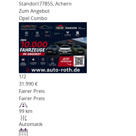
Standort
77855, Achern
Zum Angebot
Opel Combo
1/
2
31.990
€
Fairer Preis
Fairer Preis
99 km
Automatik