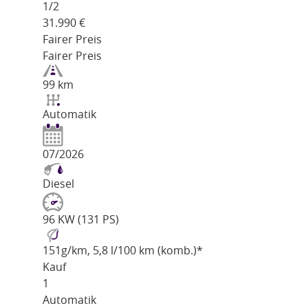
1/
2
31.990
€
Fairer Preis
Fairer Preis
99 km
Automatik
07/2026
Diesel
96 KW (131 PS)
151
g/km
, 5,8 l/100 km (komb.)*
Kauf
1
Automatik