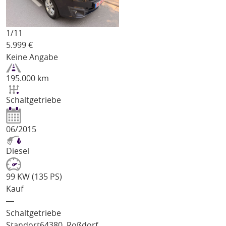
1/
11
5.999
€
Keine Angabe
195.000 km
Schaltgetriebe
06/2015
Diesel
99 KW (135 PS)
Kauf
―
Schaltgetriebe
Standort
64380, Roßdorf