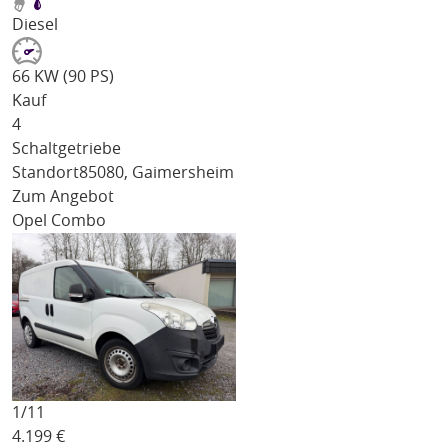
Diesel
66 KW (90 PS)
Kauf
4
Schaltgetriebe
Standort
85080, Gaimersheim
Zum Angebot
Opel Combo
1/
11
4.199
€