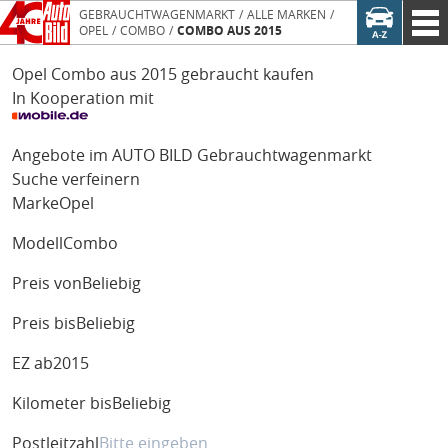
GEBRAUCHTWAGENMARKT
ALLE MARKEN
OPEL
COMBO
COMBO AUS 2015
Opel Combo aus 2015 gebraucht kaufen
In Kooperation mit
Angebote im AUTO BILD Gebrauchtwagenmarkt
Suche verfeinern
Marke
Opel
Modell
Combo
Preis von
Beliebig
Preis bis
Beliebig
EZ ab
2015
Kilometer bis
Beliebig
Postleitzahl