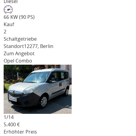
Diesel
66 KW (90 PS)
Kauf
2
Schaltgetriebe
Standort
12277, Berlin
Zum Angebot
Opel Combo
1/
14
5.400
€
Erhöhter Preis