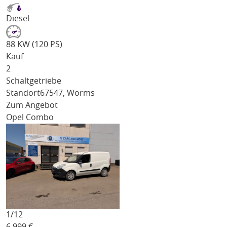
Diesel
88 KW (120 PS)
Kauf
2
Schaltgetriebe
Standort
67547, Worms
Zum Angebot
Opel Combo
1/
12
6.999
€