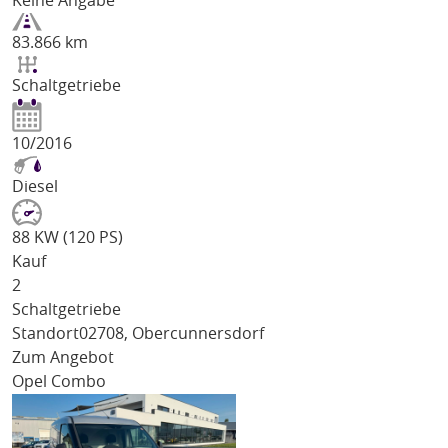
Keine Angabe
83.866 km
Schaltgetriebe
10/2016
Diesel
88 KW (120 PS)
Kauf
2
Schaltgetriebe
Standort
02708, Obercunnersdorf
Zum Angebot
Opel Combo