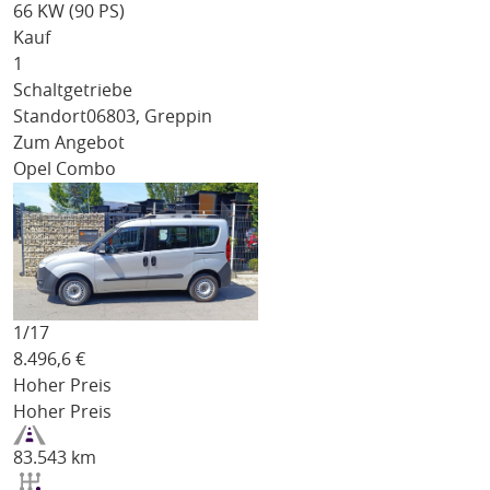
66 KW (90 PS)
Kauf
1
Schaltgetriebe
Standort
06803, Greppin
Zum Angebot
Opel Combo
1/
17
8.496,6
€
Hoher Preis
Hoher Preis
83.543 km