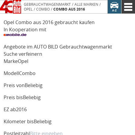
GEBRAUCHTWAGENMARKT
ALLE MARKEN
OPEL
COMBO
COMBO AUS 2016
Opel Combo aus 2016 gebraucht kaufen
In Kooperation mit
Angebote im AUTO BILD Gebrauchtwagenmarkt
Suche verfeinern
Marke
Opel
Modell
Combo
Preis von
Beliebig
Preis bis
Beliebig
EZ ab
2016
Kilometer bis
Beliebig
Postleitzahl