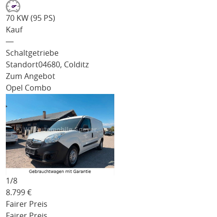
70 KW (95 PS)
Kauf
―
Schaltgetriebe
Standort
04680, Colditz
Zum Angebot
Opel Combo
1/
8
8.799
€
Fairer Preis
Fairer Preis