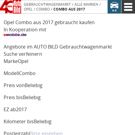
GEBRAUCHTWAGENMARKT
ALLE MARKEN
OPEL
COMBO
COMBO AUS 2017
Opel Combo aus 2017 gebraucht kaufen
In Kooperation mit
Angebote im AUTO BILD Gebrauchtwagenmarkt
Suche verfeinern
Marke
Opel
Modell
Combo
Preis von
Beliebig
Preis bis
Beliebig
EZ ab
2017
Kilometer bis
Beliebig
Postleitzahl