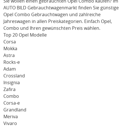
Sie wollen einen gebrauchten
Opel Combo
kaufen? Im
AUTO BILD Gebrauchtwagenmarkt finden Sie günstige
Opel Combo
Gebrauchtwagen und zahlreiche
Jahreswagen in allen Preiskategorien. Einfach
Opel
,
Combo
und Ihren gewünschten Preis wählen.
Top 20 Opel Modelle
Corsa
Mokka
Astra
Rocks-e
Adam
Crossland
Insignia
Zafira
Combo
Corsa-e
Grandland
Meriva
Vivaro